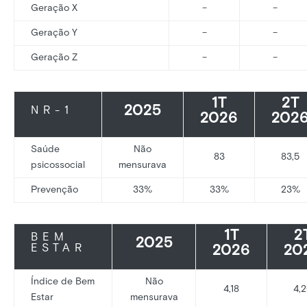
Geração X
–
–
Geração Y
–
–
Geração Z
–
–
1T
2T
2025
NR-1
2026
202
Saúde
Não
83
83,5
psicossocial
mensurava
Prevenção
33%
33%
23%
1T
2
BEM
2025
2026
20
ESTAR
Índice de Bem
Não
4,18
4,
Estar
mensurava