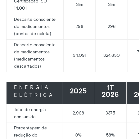
Certificação ISO
Sim
Sim
14.001
Descarte consciente
de medicamentos
296
296
(pontos de coleta)
Descarte consciente
de medicamentos
34.091
324.630
(medicamentos
descartados)
1T
ENERGIA
2025
2026
2
ELÉTRICA
Total de energia
2.968
3375
consumida
Porcentagem de
redução do
0%
58%