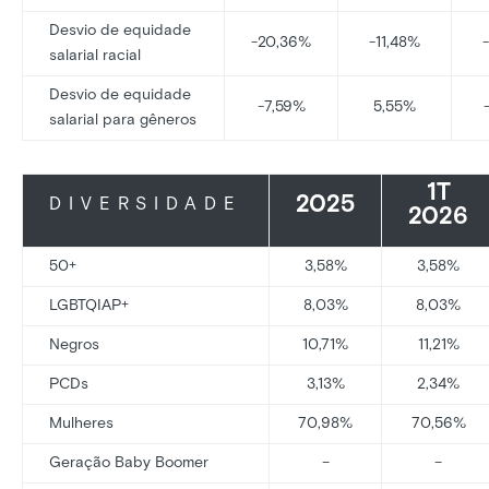
Desvio de equidade
-20,36%
-11,48%
salarial racial
Desvio de equidade
-7,59%
5,55%
salarial para gêneros
1T
2025
DIVERSIDADE
2026
50+
3,58%
3,58%
LGBTQIAP+
8,03%
8,03%
Negros
10,71%
11,21%
PCDs
3,13%
2,34%
Mulheres
70,98%
70,56%
Geração Baby Boomer
–
–