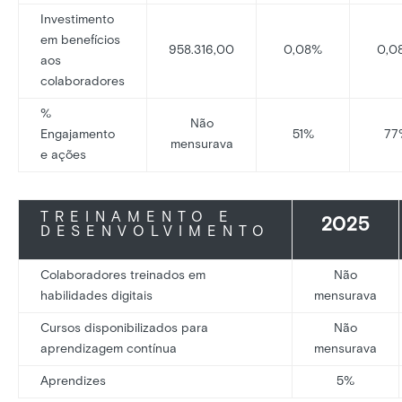
Investimento
em benefícios
958.316,00
0,08%
0,0
aos
colaboradores
%
Não
Engajamento
51%
77
mensurava
e ações
TREINAMENTO E
2025
DESENVOLVIMENTO
Colaboradores treinados em
Não
habilidades digitais
mensurava
Cursos disponibilizados para
Não
aprendizagem contínua
mensurava
Aprendizes
5%