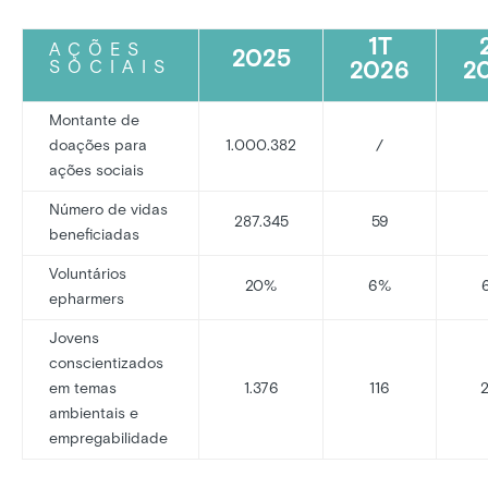
1T
AÇÕES
2025
2026
2
SOCIAIS
Montante de
doações para
1.000.382
/
ações sociais
Número de vidas
287.345
59
beneficiadas
Voluntários
20%
6%
epharmers
Jovens
conscientizados
em temas
1.376
116
ambientais e
empregabilidade