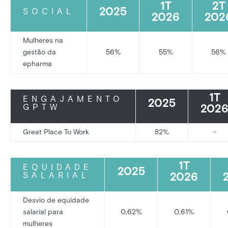
1T
2T
2025
SOCIAL
2026
202
Mulheres na
gestão da
56%
55%
56%
epharma
1T
ENGAJAMENTO
2025
202
GPTW
Great Place To Work
82%
–
1T
EQUIDADE
2025
2026
SALARIAL
Desvio de equidade
salarial para
0,62%
0,61%
mulheres