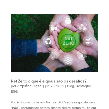
Net Zero: o que é e quais são os desafios?
por
Amplifica Digital
|
jun 28, 2022
|
Blog
,
Destaque
,
ESG
Você já ouviu falar em Net Zero? Caso a resposta seja
“não”, certamente estará diante deste termo muito em