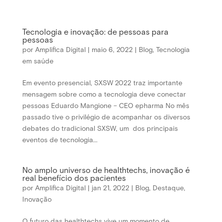
Tecnologia e inovação: de pessoas para
pessoas
por
Amplifica Digital
|
maio 6, 2022
|
Blog
,
Tecnologia
em saúde
Em evento presencial, SXSW 2022 traz importante
mensagem sobre como a tecnologia deve conectar
pessoas Eduardo Mangione – CEO epharma No mês
passado tive o privilégio de acompanhar os diversos
debates do tradicional SXSW, um dos principais
eventos de tecnologia...
No amplo universo de healthtechs, inovação é
real benefício dos pacientes
por
Amplifica Digital
|
jan 21, 2022
|
Blog
,
Destaque
,
Inovação
O futuro das healthtechs vive um momento de