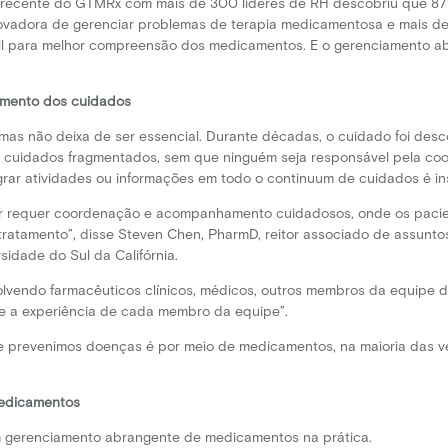
 recente do GTMRx com mais de 300 líderes de RH descobriu que 87
novadora de gerenciar problemas de terapia medicamentosa e mais d
útil para melhor compreensão dos medicamentos. E o gerenciamento
mento dos cuidados
mas não deixa de ser essencial. Durante décadas, o cuidado foi de
o cuidados fragmentados, sem que ninguém seja responsável pela co
grar atividades ou informações em todo o continuum de cuidados é i
or requer coordenação e acompanhamento cuidadosos, onde os paci
ratamento”, disse Steven Chen, PharmD, reitor associado de assuntos
sidade do Sul da Califórnia.
olvendo farmacêuticos clínicos, médicos, outros membros da equipe 
e a experiência de cada membro da equipe”.
 prevenimos doenças é por meio de medicamentos, na maioria das v
Medicamentos
m gerenciamento abrangente de medicamentos na prática.