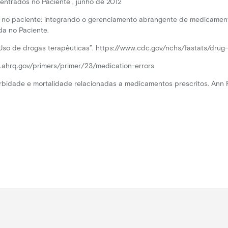
entrados no Paciente , junho de 2012
rado no paciente: integrando o gerenciamento abrangente de medicament
da no Paciente.
so de drogas terapêuticas”. https://www.cdc.gov/nchs/fastats/drug-
t.ahrq.gov/primers/primer/23/medication-errors
rbidade e mortalidade relacionadas a medicamentos prescritos. Ann 