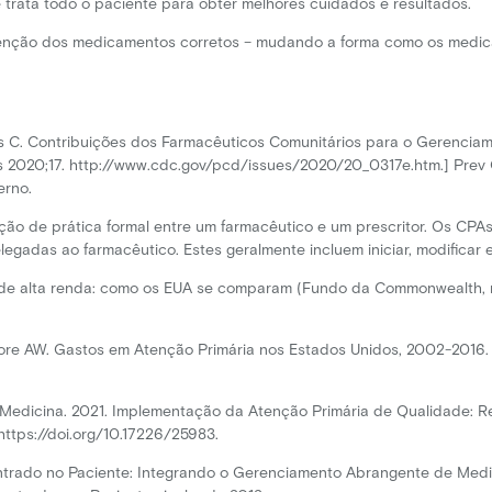
trata todo o paciente para obter melhores cuidados e resultados.
enção dos medicamentos corretos – mudando a forma como os medica
iams C. Contribuições dos Farmacêuticos Comunitários para o Gerenc
 2020;17. http://www.cdc.gov/pcd/issues/2020/20_0317e.htm.] Prev 
erno.
ação de prática formal entre um farmacêutico e um prescritor. Os CP
legadas ao farmacêutico. Estes geralmente incluem iniciar, modifica
es de alta renda: como os EUA se comparam (Fundo da Commonwealth, 
azemore AW. Gastos em Atenção Primária nos Estados Unidos, 2002-2016
 Medicina. 2021. Implementação da Atenção Primária de Qualidade: R
ttps://doi.org/10.17226/25983.
ntrado no Paciente: Integrando o Gerenciamento Abrangente de Med