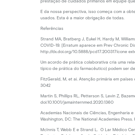
prestação de cuidados primários em equipe que 
E da nossa perspectiva, isso começa com a obt
usados. Esta é a maior obrigação de todas.
Referências
Strand MA, Bratberg J, Eukel H, Hardy M, Will
COVID-19. [Erratum aparece em Prev Chronic Dis
http://dx.doi.org/10.5888/pcd17.200317ícone ext
Um acordo de prática colaborativa cria uma rel
típico de prática do farmacêutico) podem ser de
FitzGerald, M, et ai. Atenção primária em país
3042
Martin S, Phillips RL, Petterson S, Levin Z, B
doi:10.1001/jamainternmed.2020.1360
Academias Nacionais de Ciências, Engenharia e
Washington, DC: The National Academies Press. h
McInnis T, Webb E e Strand L. O Lar Médico Ce