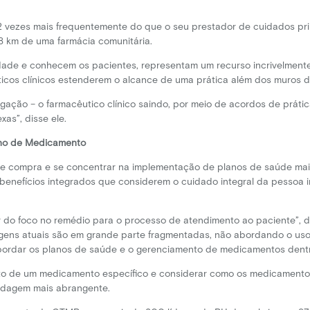
12 vezes mais frequentemente do que o seu prestador de cuidados pri
 km de uma farmácia comunitária.
ade e conhecem os pacientes, representam um recurso incrivelmente va
cos clínicos estenderem o alcance de uma prática além dos muros d
gação – o farmacêutico clínico saindo, por meio de acordos de práti
as”, disse ele.
ano de Medicamento
e compra e se concentrar na implementação de planos de saúde mai
 benefícios integrados que considerem o cuidado integral da pessoa
r do foco no remédio para o processo de atendimento ao paciente”, d
rdagens atuais são em grande parte fragmentadas, não abordando o u
ordar os planos de saúde e o gerenciamento de medicamentos dentr
o de um medicamento específico e considerar como os medicamentos
rdagem mais abrangente.