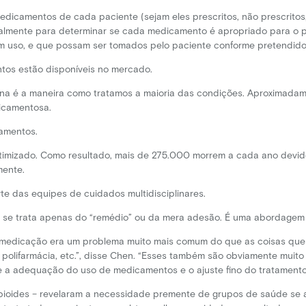
camentos de cada paciente (sejam eles prescritos, não prescritos, al
dualmente para determinar se cada medicamento é apropriado para o p
 uso, e que possam ser tomados pelo paciente conforme pretendido
os estão disponíveis no mercado.
ina é a maneira como tratamos a maioria das condições. Aproximad
dicamentosa.
amentos.
otimizado. Como resultado, mais de 275.000 morrem a cada ano devi
mente.
te das equipes de cuidados multidisciplinares.
 se trata apenas do “remédio” ou da mera adesão. É uma abordagem 
 medicação era um problema muito mais comum do que as coisas que
polifarmácia, etc.”, disse Chen. “Esses também são obviamente muito
a adequação do uso de medicamentos e o ajuste fino do tratamento p
pioides – revelaram a necessidade premente de grupos de saúde se