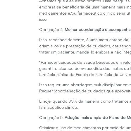
Achamos que eles estão prontos. Uma pesquisa
empresa se beneficiaria de uma maneira mais i
medicamentos e/ou farmacêutico clínico seria 
isso.
Obrigação 4:
Melhor coordenação e acompanha
Isso, reconhecidamente, é uma meta estendida, 
criam silos de prestação de cuidados, causand
tratar um paciente, mandá-lo embora e não inte
“Fornecer cuidados de saúde baseados em val
garantir o alcance bem-sucedido das metas de t
farmácia clínica da Escola de Farmácia da Univer
Isso requer uma abordagem multidisciplinar env
Requer “coordenação de cuidados que aproveit
E hoje, quando 80% da maneira como tratamos e
farmacêutico clínico.
Obrigação 5:
Adoção mais ampla do Plano de 
Otimizar o uso de medicamentos por meio de u