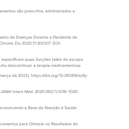
mentos são prescritos, administrados e
iamento de Doenças Durante a Pandemia de
Chronic Dis 2020;17:200317. DOI:
As especificam quais funções (além do escopo
r e/ou descontinuar a terapia medicamentosa
março de 2022). https://doi.org/10.26099/xz8y-
. JAMA Intern Med. 2020;180(7):1019–1020.
econstruindo a Base da Atenção à Saúde .
icamentos para Otimizar os Resultados do