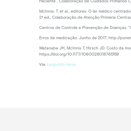
Paciente , Colaboração de Cuidados Primários C
McInnis, T. et ai., editores. O lar médico cent
2ª ed., Colaboração de Atenção Primária Centra
Centros de Controle e Prevenção de Doenças. “U
Erros de medicação. Junho de 2017, http://psne
Watanabe JH, McInnis T, Hirsch JD. Custo da mo
https://doi.org/10.1177/1060028018765159
Via:
Leopoldo Veras