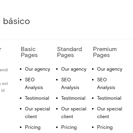
 básico
r
Basic
Standard
Premium
Pages
Pages
Pages
Our agency
Our agency
Our agency
gendi
d
SEO
SEO
SEO
s est
Analysis
Analysis
Analysis
 id
Testimonial
Testimonial
Testimonial
Our special
Our special
Our special
client
client
client
Pricing
Pricing
Pricing